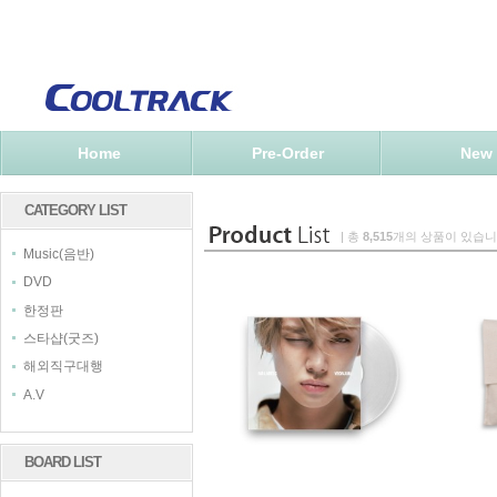
Home
Pre-Order
New
CATEGORY LIST
| 총
8,515
개의 상품이 있습니
Music(음반)
DVD
한정판
스타샵(굿즈)
해외직구대행
A.V
BOARD LIST