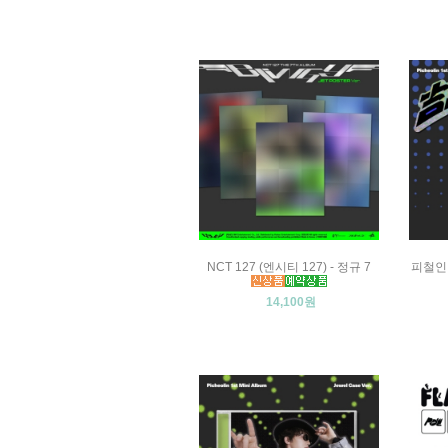
NCT 127 (엔시티 127) - 정규 7
피철인 
14,100원