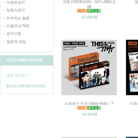
연준 (YEONJUN) - NO LABELS
방
이벤트공지
(컬
당첨자공지
52,000원
자주하는 질문
이용안내 FAQ
공지사항
질문과 대답
CUSTOMER CENTER
메일 문의하기
BANK INFORMATION
스트레이 키즈 (Stray Kids) - T
스트레이
19,300원