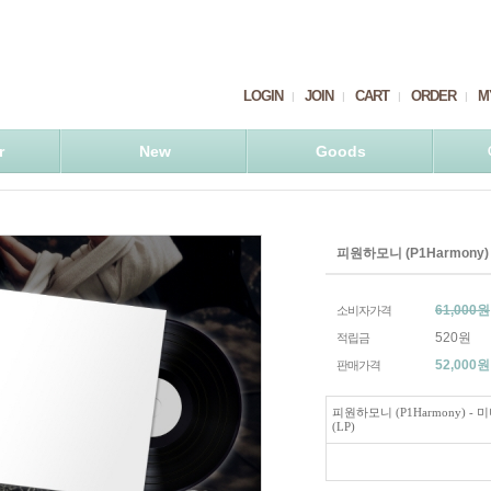
LOGIN
JOIN
CART
ORDER
M
r
New
Goods
피원하모니 (P1Harmony) -
61,000원
소비자가격
520원
적립금
52,000
원
판매가격
피원하모니 (P1Harmony) - 미
(LP)