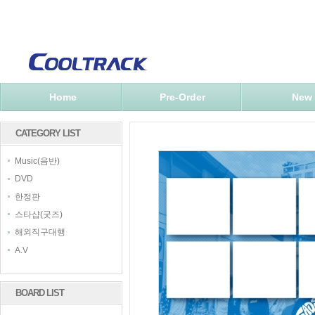
Home
Pre-Order
New
CATEGORY LIST
Music(음반)
DVD
한정판
스타샵(굿즈)
해외직구대행
A.V
BOARD LIST