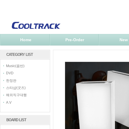
Home
Pre-Order
New
CATEGORY LIST
Music(음반)
DVD
한정판
스타샵(굿즈)
해외직구대행
A.V
BOARD LIST