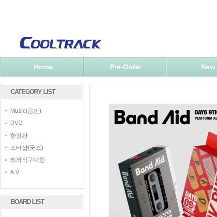
Home
Pre-Order
New
CATEGORY LIST
Music(음반)
DVD
한정판
스타샵(굿즈)
해외직구대행
A.V
BOARD LIST