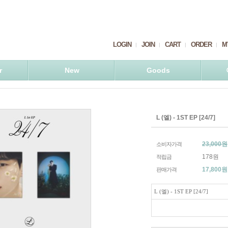
LOGIN
JOIN
CART
ORDER
M
r
New
Goods
L (엘) - 1ST EP [24/7]
23,000원
소비자가격
178원
적립금
17,800
원
판매가격
L (엘) - 1ST EP [24/7]