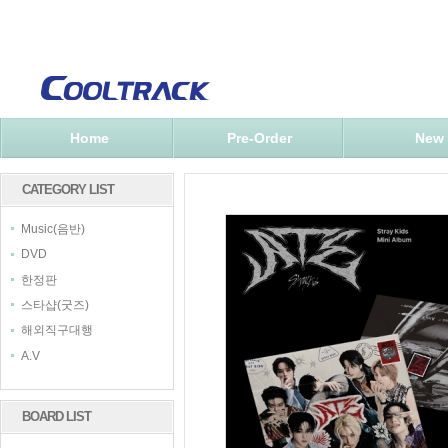
Home
Pre-Order
New
CATEGORY LIST
Music(음반)
DVD
한정판
스타샵(굿즈)
해외직구대행
A.V
BOARD LIST