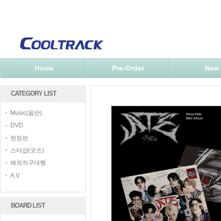
Home
Pre-Order
New
CATEGORY LIST
Music(음반)
DVD
한정판
스타샵(굿즈)
해외직구대행
A.V
BOARD LIST