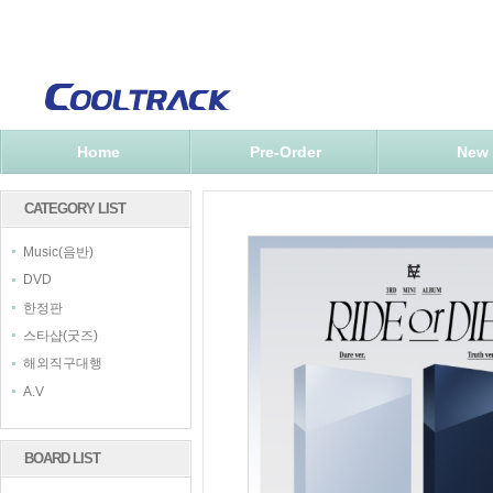
Home
Pre-Order
New
CATEGORY LIST
Music(음반)
DVD
한정판
스타샵(굿즈)
해외직구대행
A.V
BOARD LIST