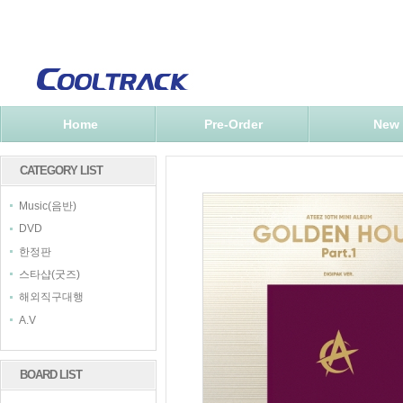
Home
Pre-Order
New
CATEGORY LIST
Music(음반)
DVD
한정판
스타샵(굿즈)
해외직구대행
A.V
BOARD LIST