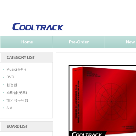
Home
Pre-Order
New
CATEGORY LIST
Music(음반)
DVD
한정판
스타샵(굿즈)
해외직구대행
A.V
BOARD LIST