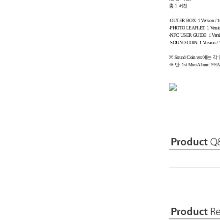
총 1 버전
-OUTER BOX: 1 Version / 1
-PHOTO LEAFLET: 1 Versio
-NFC USER GUIDE: 1 Versi
-SOUND COIN: 1 Version / 1
※ Sound Coin ver.에
※ 단, 1st Mini Album 'FE