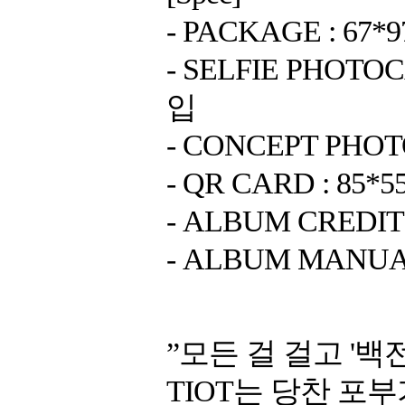
- PACKAGE : 67*
- SELFIE PHOTO
입
- CONCEPT PHOT
- QR CARD : 85*
- ALBUM CREDIT 
- ALBUM MANUAL
”모든 걸 걸고 '백
TIOT는 당찬 포