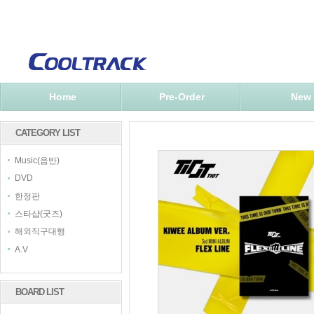
Home
Pre-Order
New
CATEGORY LIST
Music(음반)
DVD
한정판
스타샵(굿즈)
해외직구대행
A.V
BOARD LIST