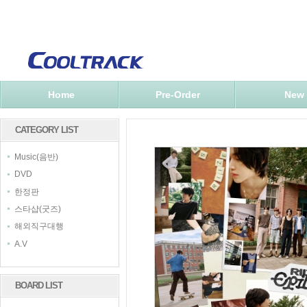
Home
Pre-Order
New
CATEGORY LIST
Music(음반)
DVD
한정판
스타샵(굿즈)
해외직구대행
A.V
BOARD LIST