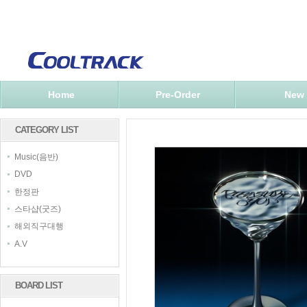
Home
Pre-Order
New
CATEGORY LIST
Music(음반)
DVD
한정판
스타샵(굿즈)
해외직구대행
A.V
BOARD LIST