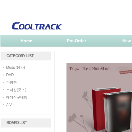
Home
Pre-Order
New
CATEGORY LIST
Music(음반)
DVD
한정판
스타샵(굿즈)
해외직구대행
A.V
BOARD LIST