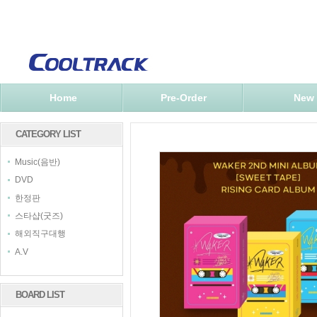
Home
Pre-Order
New
CATEGORY LIST
Music(음반)
DVD
한정판
스타샵(굿즈)
해외직구대행
A.V
BOARD LIST