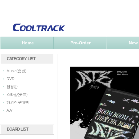
Home
Pre-Order
New
CATEGORY LIST
Music(음반)
DVD
한정판
스타샵(굿즈)
해외직구대행
A.V
BOARD LIST