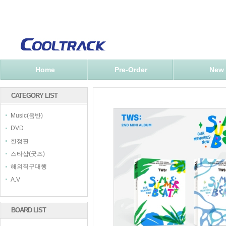
Home
Pre-Order
New
CATEGORY LIST
Music(음반)
DVD
한정판
스타샵(굿즈)
해외직구대행
A.V
BOARD LIST