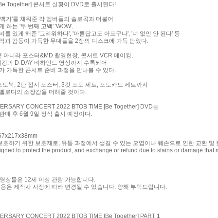
 [Be Together] 콘서트 실황이 DVD로 출시된다!
'군백기'를 채워준 각 멤버들의 솔로곡과 더불어
하는 '두 번째 고백' 'WOW',
 있게 해준 '그리워하다', '아름답고도 아프구나', '너 없인 안 된다' 등
억과 감동이 가득한 무대들을 2장의 디스크에 가득 담았다.
뿐 아니라 포스터&MD 촬영현장, 콘서트 VCR 메이킹,
킹과 D-DAY 비하인드 영상까지 수록되어
가 가득한 콘서트 준비 과정을 만나볼 수 있다.
 포토북, 2단 접지 포스터, 3컷 포토 세트, 포토카드 세트까지
멜로디의 소장감을 더해줄 것이다.
ERSARY CONCERT 2022 BTOB TIME [Be Together] DVD는
판매 후 6월 9일 정식 출시 예정이다.
167x217x38mm
보호하기 위한 보호재로, 유통 과정에서 생길 수 있는 오염이나 훼손으로 인한 교환 및
igned to protect the product, and exchange or refund due to stains or damage that m
영상물은 12세 이상 관람 가능합니다.
내용은 제작사 사정에 따라 변경될 수 있습니다. 양해 부탁드립니다.
ERSARY CONCERT 2022 BTOB TIME [Be Together] PART 1