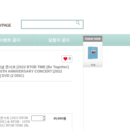
YPAGE
이벤트 공지
당첨자 공지
0
 콘서트 [2022 BTOB TIME [Be Together]
- 10TH ANNIVERSARY CONCERT [2022
] DVD (2 DISC)
콘서트 [2022 BTOB
49,000
원
DISC) & BTOB - 10TH
22 BTOB TIME [Be