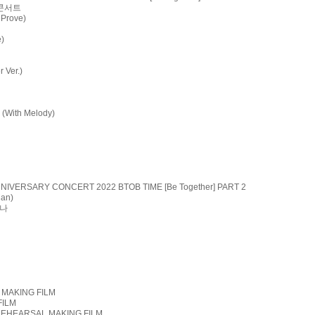
의 콘서트
Prove)
)
Ver.)
With Melody)
NNIVERSARY CONCERT 2022 BTOB TIME [Be Together] PART 2
Man)
구나
 MAKING FILM
FILM
 REHEARSAL MAKING FILM