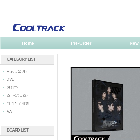
Home
Pre-Order
New
CATEGORY LIST
Music(음반)
DVD
한정판
스타샵(굿즈)
해외직구대행
A.V
BOARD LIST