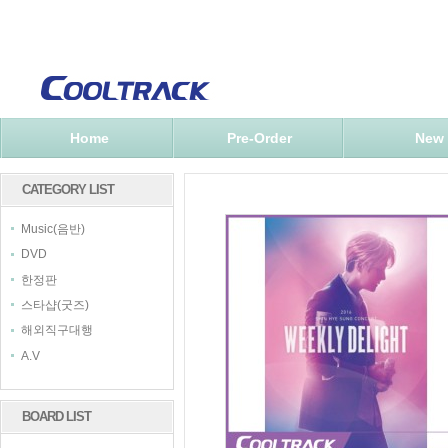
Home
Pre-Order
New
CATEGORY LIST
Music(음반)
DVD
한정판
스타샵(굿즈)
해외직구대행
A.V
BOARD LIST